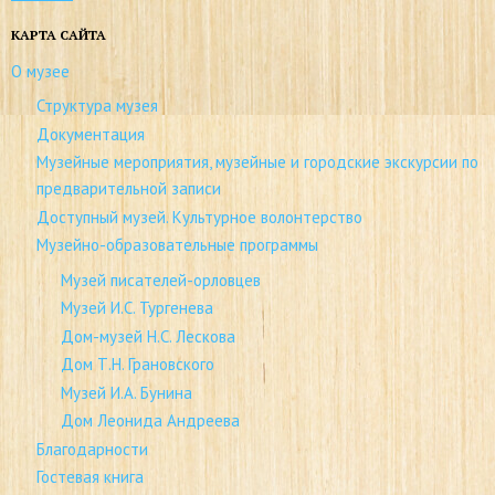
КАРТА САЙТА
О музее
Структура музея
Документация
Музейные мероприятия, музейные и городские экскурсии по
предварительной записи
Доступный музей. Культурное волонтерство
Музейно-образовательные программы
Музей писателей-орловцев
Музей И.С. Тургенева
Дом-музей Н.С. Лескова
Дом Т.Н. Грановского
Музей И.А. Бунина
Дом Леонида Андреева
Благодарности
Гостевая книга