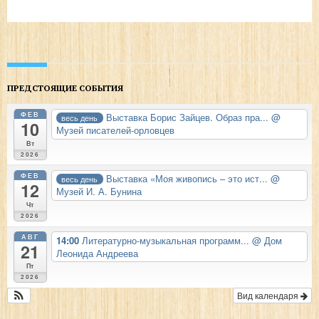
ПРЕДСТОЯЩИЕ СОБЫТИЯ
ФЕВ
Выставка Борис Зайцев. Образ пра...
@
весь день
10
Музей писателей-орловцев
Вт
2026
ФЕВ
Выставка «Моя живопись – это ист...
@
весь день
12
Музей И. А. Бунина
Чт
2026
АВГ
14:00
Литературно-музыкальная программ...
@ Дом
21
Леонида Андреева
Пт
2026
Вид календаря