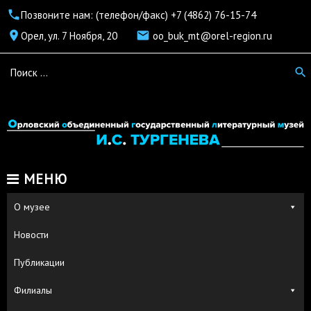
call
Позвоните нам: (телефон/факс) +7 (4862) 76-15-74
place
mail
Орел, ул. 7 Ноября, 20
oo_buk_mt@orel-region.ru
Sear
search
for:
МЕНЮ
О музее
Новости
Публикации
Филиалы